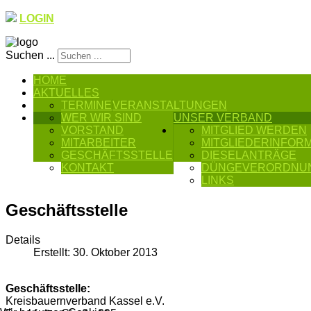
LOGIN
Suchen ...
HOME
AKTUELLES
TERMINE
VERANSTALTUNGEN
WER WIR SIND
UNSER VERBAND
VORSTAND
MITGLIED WERDEN
MITARBEITER
MITGLIEDERINFOR
GESCHÄFTSSTELLE
DIESELANTRÄGE
KONTAKT
DÜNGEVERORDNU
LINKS
Geschäftsstelle
Details
Erstellt: 30. Oktober 2013
Geschäftsstelle:
Kreisbauernverband Kassel e.V.