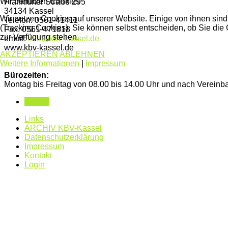
Wir benutzen Cookies
Frankfurter Straße 295
34134 Kassel
Wir nutzen Cookies auf unserer Website. Einige von ihnen sind
Telefon: 0561-41411
(Tracking Cookies). Sie können selbst entscheiden, ob Sie die
Fax: 0561-471818
zur Verfügung stehen.
email:
info@kbv-kassel.de
www.kbv-kassel.de
AKZEPTIEREN
ABLEHNEN
Weitere Informationen
|
Impressum
Bürozeiten:
Montag bis Freitag von 08.00 bis 14.00 Uhr und nach Vereinb
Zurück
Links
ARCHIV KBV-Kassel
Datenschutzerklärung
Impressum
Kontakt
Login