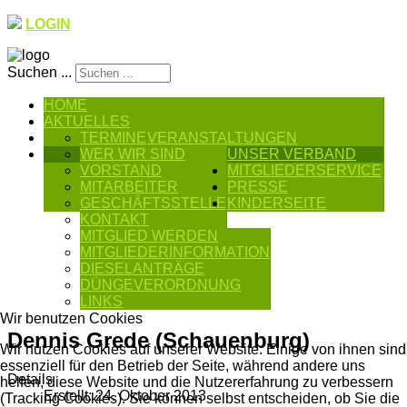
LOGIN
Suchen ...
HOME
AKTUELLES
TERMINE
VERANSTALTUNGEN
WER WIR SIND
UNSER VERBAND
VORSTAND
MITGLIEDERSERVICE
MITARBEITER
PRESSE
GESCHÄFTSSTELLE
KINDERSEITE
KONTAKT
MITGLIED WERDEN
MITGLIEDERINFORMATION
DIESELANTRÄGE
DÜNGEVERORDNUNG
LINKS
Wir benutzen Cookies
Dennis Grede (Schauenburg)
Wir nutzen Cookies auf unserer Website. Einige von ihnen sind
essenziell für den Betrieb der Seite, während andere uns
Details
helfen, diese Website und die Nutzererfahrung zu verbessern
Erstellt: 24. Oktober 2013
(Tracking Cookies). Sie können selbst entscheiden, ob Sie die