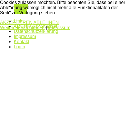
Cookies zulassen möchten. Bitte beachten Sie, dass bei einer
Zurück
Ablehnung womöglich nicht mehr alle Funktionalitäten der
Weiter
Seite zur Verfügung stehen.
Links
AKZEPTIEREN
ABLEHNEN
ARCHIV KBV-Kassel
Weitere Informationen
|
Impressum
Datenschutzerklärung
Impressum
Kontakt
Login